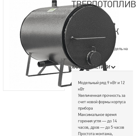
ТВЕРДОТОПЛИ
КОТЕЛ
WARMOS TК
Самая миниатюрная модель на
рынке
ХАРАКТЕРИСТИКИ
Модельный ряд 9 кВт и 12
кВт
Увеличенная прочность за
счет новой формы корпуса
прибора
Максимальное время
горения угля — до 14
часов, дров — до 5 часов
Простота монтажа,