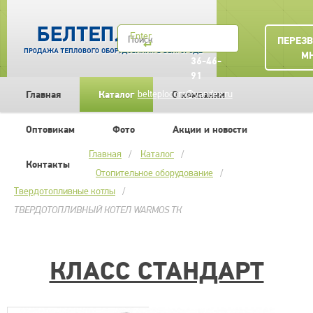
+7
Enter
ПЕРЕЗ
(4722)
М
36-46-
91
Главная
Каталог
belteplocom@yandex.ru
О компании
Оптовикам
Фото
Акции и новости
Главная
Каталог
Контакты
Отопительное оборудование
Твердотопливные котлы
ТВЕРДОТОПЛИВНЫЙ КОТЕЛ WARMOS TК
КЛАСС СТАНДАРТ