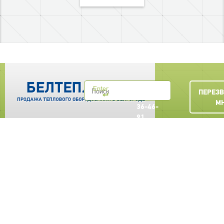
+7
Enter
ПЕРЕЗ
(4722)
М
36-46-
91
belteplocom@yandex.ru