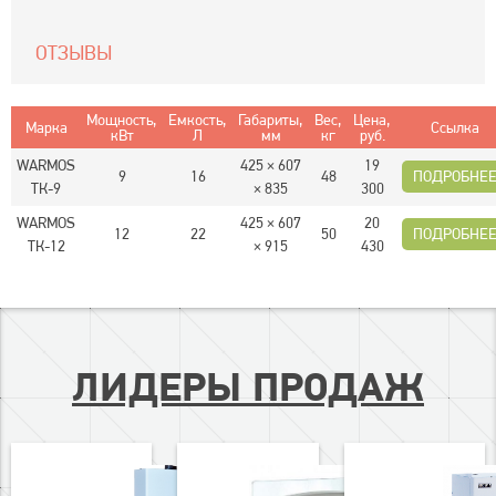
ОТЗЫВЫ
Мощность,
Емкость,
Габариты,
Вес,
Цена,
Марка
Ссылка
кВт
Л
мм
кг
руб.
WARMOS
425 × 607
19
9
16
48
ПОДРОБНЕ
TК-9
× 835
300
WARMOS
425 × 607
20
12
22
50
ПОДРОБНЕ
TК-12
× 915
430
ЛИДЕРЫ ПРОДАЖ