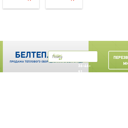
+7
Enter
ПЕРЕЗ
(4722)
М
36-46-
91
belteplocom@yandex.ru