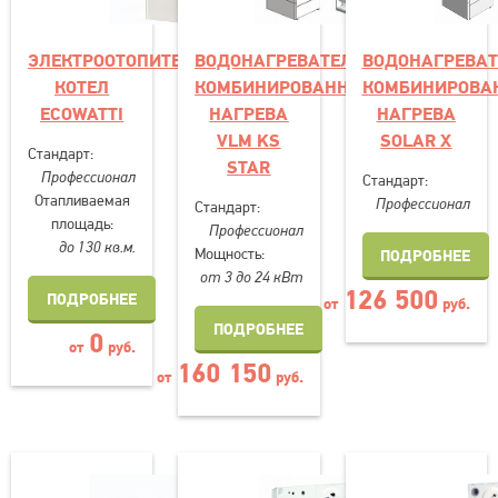
ЭЛЕКТРООТОПИТЕЛЬНЫЙ
ВОДОНАГРЕВАТЕЛЬ
ВОДОНАГРЕВАТ
КОТЕЛ
КОМБИНИРОВАННОГО
КОМБИНИРОВА
EСOWATTI
НАГРЕВА
НАГРЕВА
VLM KS
SOLAR X
Стандарт:
STAR
Профессионал
Стандарт:
Отапливаемая
Профессионал
Стандарт:
площадь:
Профессионал
до 130 кв.м.
Мощность:
ПОДРОБНЕЕ
от 3 до 24 кВт
126 500
ПОДРОБНЕЕ
от
руб.
ПОДРОБНЕЕ
0
от
руб.
160 150
от
руб.